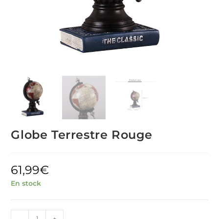
Globe Terrestre Rouge
61,99
€
En stock
quantité
-
+