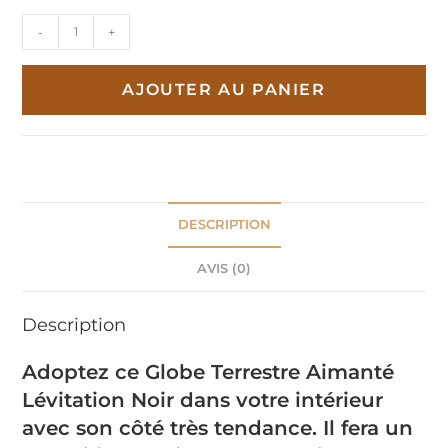
quantité
-
+
de
Globe
AJOUTER AU PANIER
Terrestre
Aimanté
Lévitation
Noir
DESCRIPTION
AVIS (0)
Description
Adoptez ce Globe Terrestre Aimanté
Lévitation Noir dans votre intérieur
avec son côté très tendance. Il fera un