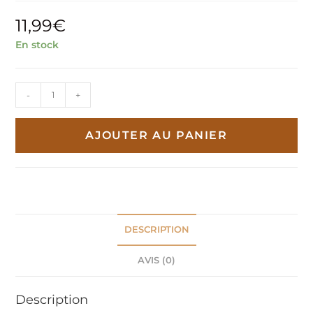
11,99
€
En stock
quantité
-
+
de
Globe
AJOUTER AU PANIER
Terrestre
40
Cm
De
Diametre
DESCRIPTION
AVIS (0)
Description