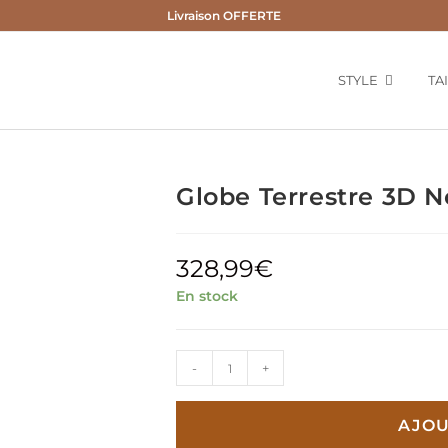
Livraison OFFERTE
STYLE
TA
Globe Terrestre 3D N
328,99
€
En stock
quantité
-
+
de
Globe
AJOU
Terrestre