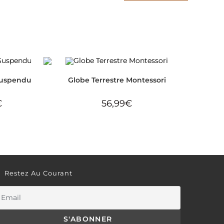
Suspendu
Globe Terrestre Montessori
€
56,99
€
Restez Au Courant