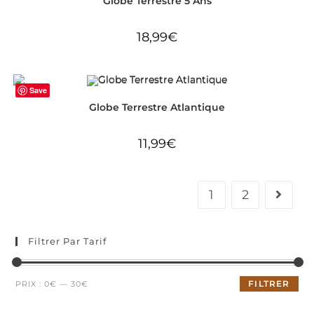
Globe Terrestre 5 Ans
18,99
€
Save
Globe Terrestre Atlantique
11,99
€
1
2
Filtrer Par Tarif
Prix
Prix
FILTRER
PRIX :
0€
—
30€
min
max