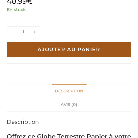
48,99
€
En stock
quantité
-
+
de
Globe
AJOUTER AU PANIER
Terrestre
Papier
DESCRIPTION
AVIS (0)
Description
Offrez ce Globe Terrestre Papier à votre