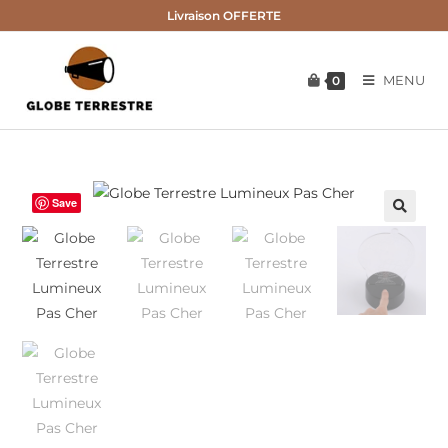
Skip
Livraison OFFERTE
to
content
MENU
0
Save