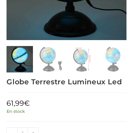
Globe Terrestre Lumineux Led
61,99
€
En stock
quantité
-
+