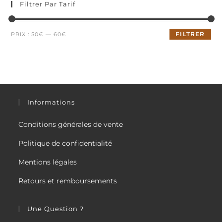
Filtrer Par Tarif
Prix
Prix
FILTRER
PRIX :
50€
—
60€
min
max
Informations
Conditions générales de vente
Politique de confidentialité
Mentions légales
Retours et remboursements
Une Question ?