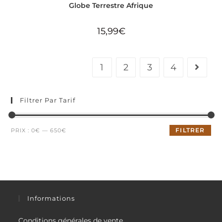
Globe Terrestre Afrique
15,99
€
1
2
3
4
Filtrer Par Tarif
Prix
Prix
FILTRER
PRIX :
0€
—
650€
min
max
Informations
Conditions générales de vente